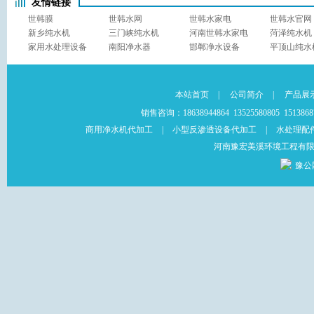
友情链接
世韩膜
世韩水网
世韩水家电
世韩水官网
新乡纯水机
三门峡纯水机
河南世韩水家电
菏泽纯水机
家用水处理设备
南阳净水器
邯郸净水设备
平顶山纯水
本站首页
|
公司简介
|
产品展
销售咨询：18638944864 13525580805 151
商用净水机代加工
|
小型反渗透设备代加工
|
水处理配
河南豫宏美溪环境工程有
豫公网